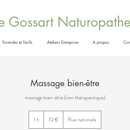
e Gossart Naturopath
Formules et Tarifs
Ateliers Entreprise
A propos
Con
Massage bien-être
massage bien-être (non thérapeutique)
72
euros
1 h
1
72 €
Rue nationale